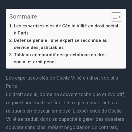
Sommaire
Les expertises clés de Cécile Villié en droit social
à Paris
Défense pénale : une expertise reconnue au
service des justiciables
Tableau comparatif des prestations en droit
social et droit pénal
Les expertises clés de Cécile Villié en droit social à
Paris
Le droit social, domaine souvent technique et évolutif,
requiert une maîtrise fine des règles encadrant les
relations employeur-employé. L’expérience de Cécile
Villié se traduit dans sa capacité à gérer des dossiers
souvent sensibles, mêlant négociation de contrats,