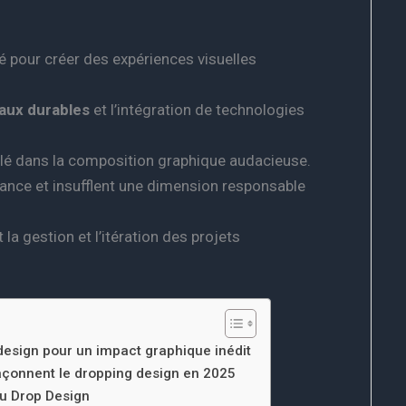
é pour créer des expériences visuelles
aux durables
et l’intégration de technologies
clé dans la composition graphique audacieuse.
dance et insufflent une dimension responsable
t la gestion et l’itération des projets
esign pour un impact graphique inédit
façonnent le dropping design en 2025
du Drop Design