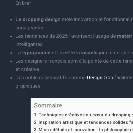
En bref :
Le dropping design
mêle innovation et fonctionnalit
engageantes.
Les tendances de 2025 favorisent l’usage de
matéri
intelligentes.
La
typographie
et les
effets visuels
jouent un rôle 
Les designers français sont à la pointe de cette ten
et créative.
Des outils collaboratifs comme
DesignDrop
faciliten
graphiques.
Sommaire
Techniques créatives au cœur du dropping d
Inspiration artistique et tendances solides 
Micro-détails et innovation : la philosophie 