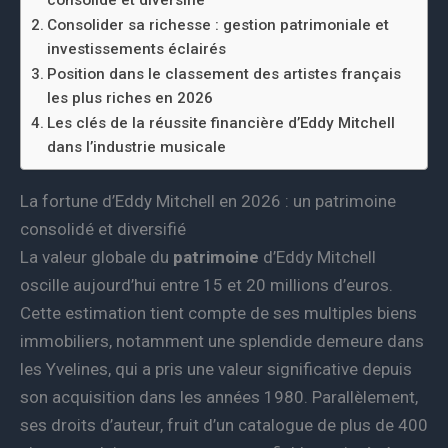
Consolider sa richesse : gestion patrimoniale et
investissements éclairés
Position dans le classement des artistes français
les plus riches en 2026
Les clés de la réussite financière d’Eddy Mitchell
dans l’industrie musicale
La fortune d’Eddy Mitchell en 2026 : un patrimoine
consolidé et diversifié
La valeur globale du
patrimoine
d’Eddy Mitchell
oscille aujourd’hui entre 15 et 20 millions d’euros.
Cette estimation tient compte de ses multiples biens
immobiliers, notamment une splendide demeure dans
les Yvelines, qui a pris une valeur significative depuis
son acquisition dans les années 1980. Parallèlement,
ses droits d’auteur, fruit d’un catalogue de plus de 400