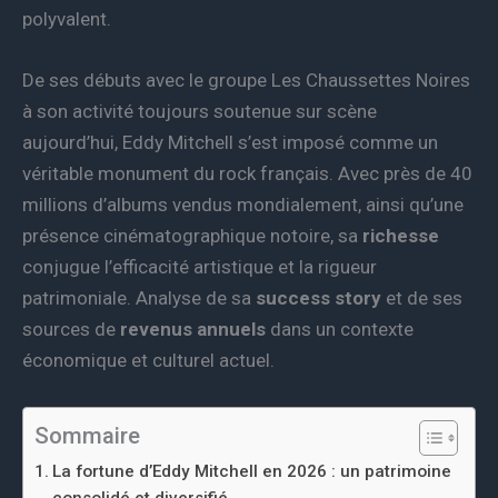
polyvalent.
De ses débuts avec le groupe Les Chaussettes Noires
à son activité toujours soutenue sur scène
aujourd’hui, Eddy Mitchell s’est imposé comme un
véritable monument du rock français. Avec près de 40
millions d’albums vendus mondialement, ainsi qu’une
présence cinématographique notoire, sa
richesse
conjugue l’efficacité artistique et la rigueur
patrimoniale. Analyse de sa
success story
et de ses
sources de
revenus annuels
dans un contexte
économique et culturel actuel.
Sommaire
La fortune d’Eddy Mitchell en 2026 : un patrimoine
consolidé et diversifié