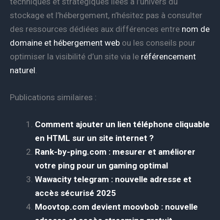
techniques et stratégiques liées à l’univers du
stockage et l’hébergement, n’hésitez pas à consulter
des ressources dédiées aux différences entre
nom de
domaine et hébergement web
ou les conseils pour
optimiser la visibilité d’un site via le
référencement
naturel
.
Publications similaires :
Comment ajouter un lien téléphone cliquable
en HTML sur un site internet ?
Rank-by-ping.com : mesurer et améliorer
votre ping pour un gaming optimal
Wawacity telegram : nouvelle adresse et
accès sécurisé 2025
Moovtop.com devient moovbob : nouvelle