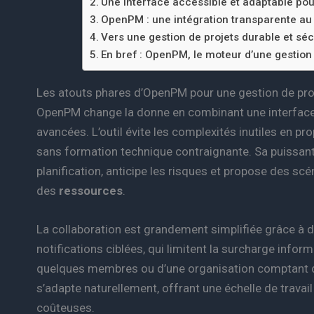
Une interface accessible et adaptable pour
OpenPM : une intégration transparente au
Vers une gestion de projets durable et sé
En bref : OpenPM, le moteur d’une gestion
Les atouts phares d’OpenPM pour une gestion de pro
OpenPM change la donne en combinant une interface 
avancées. L’outil évite les complexités inutiles en p
sans formation technique contraignante. Sa puissante 
planification, anticipe les risques et propose des scé
des
ressources
.
La collaboration est grandement simplifiée grâce à
notifications ciblées, qui limitent la surcharge inform
quelques membres ou d’une organisation comptant d
s’adapte naturellement, offrant une échelle de travai
coûteuses.