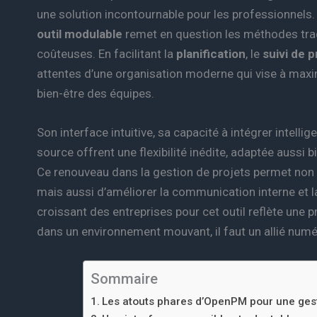
une solution incontournable pour les professionnels. 
outil modulable
remet en question les méthodes trad
coûteuses. En facilitant la
planification
, le
suivi de p
attentes d’une organisation moderne qui vise à maxi
bien-être des équipes.
Son interface intuitive, sa capacité à intégrer intell
source offrent une flexibilité inédite, adaptée aussi 
Ce renouveau dans la gestion de projets permet non s
mais aussi d’améliorer la communication interne et la
croissant des entreprises pour cet outil reflète une 
dans un environnement mouvant, il faut un allié num
Sommaire
Les atouts phares d’OpenPM pour une gest