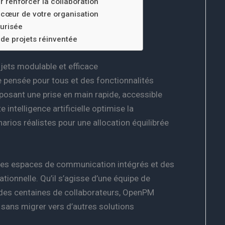
 renforcer la collaboration
 cœur de votre organisation
curisée
 de projets réinventée
jets modulable et efficace
pensée pour tous et des fonctionnalités
roposant une prise en main rapide, accessible
intelligence artificielle optimise la
narios réalistes pour une allocation équilibrée
 des espaces de communication intégrés et des
ationnelle. Qu’il s’agisse d’une équipe de
es centaines de collaborateurs, OpenPM
l sans migrer vers d’autres solutions