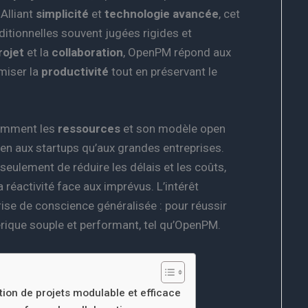
Alliant
simplicité
et
technologie avancée
, cet
itionnelles souvent jugées rigides et
rojet
et la
collaboration
, OpenPM répond aux
miser la
productivité
tout en préservant le
igemment les
ressources
et son modèle open
bien aux startups qu’aux grandes entreprises.
eulement de réduire les délais et les coûts,
 réactivité face aux imprévus. L’intérêt
prise de conscience généralisée : pour réussir
érique souple et performant, tel qu’OpenPM.
ion de projets modulable et efficace