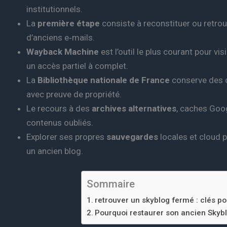
institutionnels.
La
première étape
consiste à reconstituer ou retrou
d’anciens e‑mails.
Wayback Machine
est l’outil le plus courant pour vi
un accès partiel à complet.
La
Bibliothèque nationale de France
conserve des c
avec preuve de propriété.
Le recours à des
archives alternatives
, caches Goo
contenus oubliés.
Explorer ses propres
sauvegardes
locales et cloud p
un ancien blog.
Sommaire
retrouver un skyblog fermé : clés p
Pourquoi restaurer son ancien Skybl