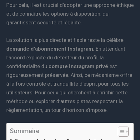
Pour cela, il est crucial d’adopter une approche éthique
et de connaître les options à disposition, qui
garantissent sécurité et légalité.
La solution la plus directe et fiable reste la célèbre
demande d’abonnement Instagram
. En attendant
l’accord explicite du détenteur du profil, la
confidentialité du
compte Instagram privé
est
rigoureusement préservée. Ainsi, ce mécanisme offre
à la fois contrôle et tranquillité d’esprit pour tous les
utilisateurs. Pour ceux qui cherchent à enrichir cette
méthode ou explorer d’autres pistes respectant la
réglementation, un tour d’horizon s’impose.
Sommaire