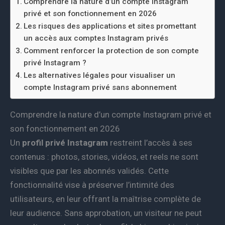
Comprendre la nature d’un compte Instagram
privé et son fonctionnement en 2026
Les risques des applications et sites promettant
un accès aux comptes Instagram privés
Comment renforcer la protection de son compte
privé Instagram ?
Les alternatives légales pour visualiser un
compte Instagram privé sans abonnement
Comprendre la nature d’un compte Instagram privé et
son fonctionnement en 2026
Un
profil privé Instagram
restreint l’accès à ses
contenus : photos, stories, vidéos, et reels ne sont
visibles que par les abonnés validés. Cette
fonctionnalité vise à préserver l’intimité des
utilisateurs, en leur offrant la maîtrise complète de
leur audience. Sans approbation, un visiteur ne peut