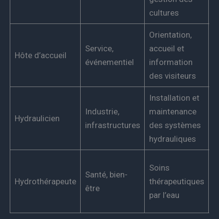
c
cultures
Orientation,
C
Service,
accueil et
Hôte d’accueil
p
événementiel
information
c
des visiteurs
Installation et
C
Industrie,
maintenance
Hydraulicien
t
infrastructures
des systèmes
r
hydrauliques
C
Soins
Santé, bien-
m
Hydrothérapeute
thérapeutiques
être
e
par l’eau
p