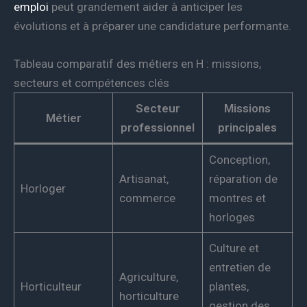
emploi
peut grandement aider à anticiper les
évolutions et à préparer une candidature performante.
Tableau comparatif des métiers en H : missions,
secteurs et compétences clés
Secteur
Missions
Métier
professionnel
principales
Conception,
M
Artisanat,
réparation de
p
Horloger
commerce
montres et
c
horloges
t
Culture et
B
entretien de
Agriculture,
p
Horticulteur
plantes,
horticulture
g
gestion des