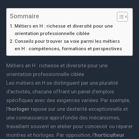
Sommaire
Métiers en H : richesse et diversité pour une
orientation professionnelle ciblée
Conseils pour trouver sa voie parmi les métiers
en H : compétences, formations et perspectives
Métiers en H : richesse et diversité pour une
orientation professionnelle ciblée
Les métiers en H se distinguent par une pluralité
d’activités, chacune offrant un panel d’emplois
spécifiques avec des exigences variées. Par exemple,
l’
horloger
repose sur une dextérité exceptionnelle et
une connaissance approfondie des mécanismes,
travaillant souvent en atelier pour concevoir ou réparer
montres et horloges. Par opposition, l’
horticulteur