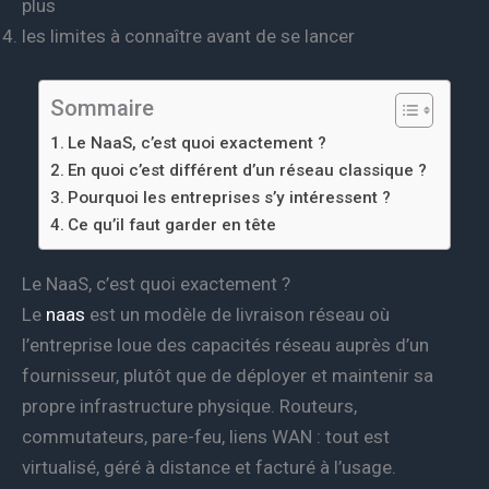
plus
les limites à connaître avant de se lancer
Sommaire
Le NaaS, c’est quoi exactement ?
En quoi c’est différent d’un réseau classique ?
Pourquoi les entreprises s’y intéressent ?
Ce qu’il faut garder en tête
Le NaaS, c’est quoi exactement ?
Le
naas
est un modèle de livraison réseau où
l’entreprise loue des capacités réseau auprès d’un
fournisseur, plutôt que de déployer et maintenir sa
propre infrastructure physique. Routeurs,
commutateurs, pare-feu, liens WAN : tout est
virtualisé, géré à distance et facturé à l’usage.